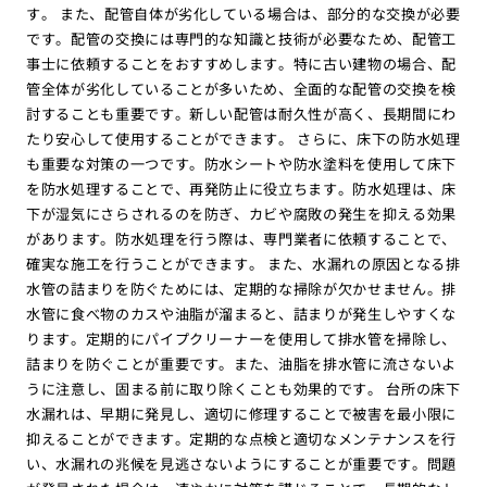
す。 また、配管自体が劣化している場合は、部分的な交換が必要
です。配管の交換には専門的な知識と技術が必要なため、配管工
事士に依頼することをおすすめします。特に古い建物の場合、配
管全体が劣化していることが多いため、全面的な配管の交換を検
討することも重要です。新しい配管は耐久性が高く、長期間にわ
たり安心して使用することができます。 さらに、床下の防水処理
も重要な対策の一つです。防水シートや防水塗料を使用して床下
を防水処理することで、再発防止に役立ちます。防水処理は、床
下が湿気にさらされるのを防ぎ、カビや腐敗の発生を抑える効果
があります。防水処理を行う際は、専門業者に依頼することで、
確実な施工を行うことができます。 また、水漏れの原因となる排
水管の詰まりを防ぐためには、定期的な掃除が欠かせません。排
水管に食べ物のカスや油脂が溜まると、詰まりが発生しやすくな
ります。定期的にパイプクリーナーを使用して排水管を掃除し、
詰まりを防ぐことが重要です。また、油脂を排水管に流さないよ
うに注意し、固まる前に取り除くことも効果的です。 台所の床下
水漏れは、早期に発見し、適切に修理することで被害を最小限に
抑えることができます。定期的な点検と適切なメンテナンスを行
い、水漏れの兆候を見逃さないようにすることが重要です。問題