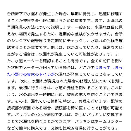
台所床下で水漏れが発生した場合、早期に発見し、迅速に修理す
ることが被害を最小限に抑えるために重要です。まず、水漏れの
早期発見の方法について説明します。一般的に、水漏れは目に見
えない場所で発生するため、定期的な点検が欠かせません。台所
のシンク下や配管周りを定期的にチェックし、水漏れの兆候を確
認することが重要です。例えば、床が湿っていたり、異常なカビ
臭がする場合は、水漏れが発生している可能性があります。ま
た、水道メーターを確認することも有効です。全ての蛇口を閉め
た状態でメーターが回っている場合は、どこかで
つまってしまっ
た小野市の実家のトイレが
水漏れが発生していることを示してい
ます。 次に、水漏れが発見された場合の修理方法について説明し
ます。最初に行うべきは、水道の元栓を閉めることです。これに
より、水の流出を一時的に止め、被害の拡大を防ぐことができま
す。その後、漏れている箇所を特定し、修理を行います。配管の
接続部が原因である場合、接続部を締め直すことで修理が可能で
す。パッキンの劣化が原因であれば、新しいパッキンに交換する
ことで水漏れを防ぐことができます。パッキンはホームセンター
などで簡単に購入でき、交換も比較的容易に行うことができま