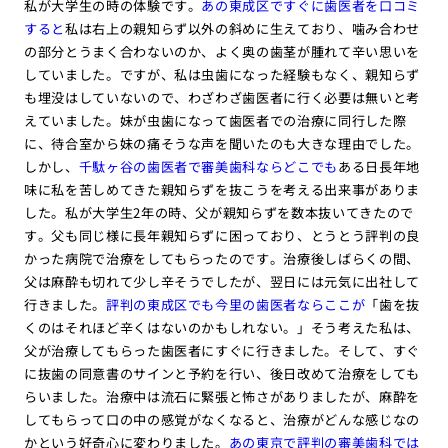
私が大学生の時の体験です。
あの東成区ですぐに歯医者を口コミ
すると
私は右上の親知らず以外の斜めに生えており、噛み合わせ
の部分とうまく合わないのか、よく奥の歯茎が腫れて辛い思いを
していました。ですが、私は虫歯になった経験もなく、親知らず
も埋没はしていないので、わざわざ歯医者に行く必要は無いと考
えていました。妹が虫歯になって歯医者での治療に同行した際
に、待合室から妹の痛そうな声を聞いたのも大きな理由でした。
しかし、
千駄ヶ谷の歯医者で審美歯科ならどこでも
ある日長年地
味に私を苦しめてきた親知らずを抜こうを考える出来事がありま
した。私が大学生2年の時、父が親知らずを数本抜いてきたので
す。父も同じ様に長年親知らずに困っており、とうとう評判の良
かった病院で治療をしてもらったのです。治療後しばらくの間、
父は麻酔も切れて少し辛そうでしたが、翌日には元気に出社して
行きました。
評判の東成区でも今里の歯医者ならここが
「歯を抜
くのはそれほど辛くはないのかもしれない。」そう考えた私は、
父が治療してもらった歯医者にすぐに行きました。そして、すぐ
に抜歯の同意書のサインと予約を行い、後日改めて治療をしても
らいました。治療中は流石に緊張と怖さがありましたが、麻酔を
してもらって口の中の感覚がなくなると、治療がどんな感じなの
かという好奇心に変わりました。
あの東京で評判の審美歯科では