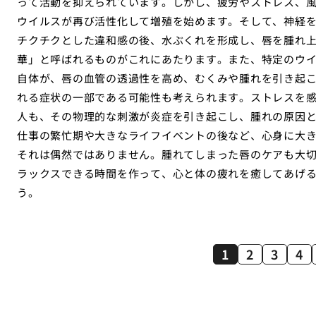
って活動を抑えられています。しかし、疲労やストレス、
ウイルスが再び活性化して増殖を始めます。そして、神経
チクチクとした違和感の後、水ぶくれを形成し、唇を腫れ
華」と呼ばれるものがこれにあたります。また、特定のウ
自体が、唇の血管の透過性を高め、むくみや腫れを引き起
れる症状の一部である可能性も考えられます。ストレスを
人も、その物理的な刺激が炎症を引き起こし、腫れの原因
仕事の繁忙期や大きなライフイベントの後など、心身に大
それは偶然ではありません。腫れてしまった唇のケアも大
ラックスできる時間を作って、心と体の疲れを癒してあげ
う。
1
2
3
4