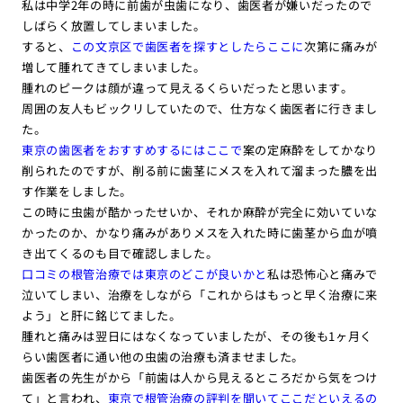
私は中学2年の時に前歯が虫歯になり、歯医者が嫌いだったので
しばらく放置してしまいました。
すると、
この文京区で歯医者を探すとしたらここに
次第に痛みが
増して腫れてきてしまいました。
腫れのピークは顔が違って見えるくらいだったと思います。
周囲の友人もビックリしていたので、仕方なく歯医者に行きまし
た。
東京の歯医者をおすすめするにはここで
案の定麻酔をしてかなり
削られたのですが、削る前に歯茎にメスを入れて溜まった膿を出
す作業をしました。
この時に虫歯が酷かったせいか、それか麻酔が完全に効いていな
かったのか、かなり痛みがありメスを入れた時に歯茎から血が噴
き出てくるのも目で確認しました。
口コミの根管治療では東京のどこが良いかと
私は恐怖心と痛みで
泣いてしまい、治療をしながら「これからはもっと早く治療に来
よう」と肝に銘じてました。
腫れと痛みは翌日にはなくなっていましたが、その後も1ヶ月く
らい歯医者に通い他の虫歯の治療も済ませました。
歯医者の先生がから「前歯は人から見えるところだから気をつけ
て」と言われ、
東京で根管治療の評判を聞いてここだといえるの