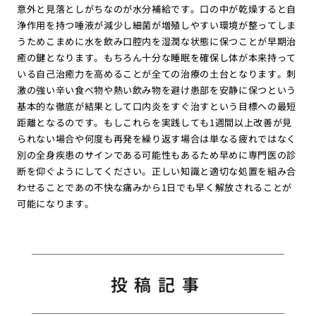
意外と見落としがちなのが水分補給です。口の中が乾燥すると自
浄作用を持つ唾液が減少し細菌が増殖しやすい環境が整ってしま
うためこまめに水を飲み口腔内を湿潤な状態に保つことが早期治
癒の鍵となります。もちろん十分な睡眠を確保し体が本来持って
いる自己治癒力を高めることが全ての治療の土台となります。刺
激の強い辛い食べ物や熱い飲み物を避け患部を安静に保つという
基本的な徹底が結果として口内炎をすぐ治すという目標への最短
距離となるのです。もしこれらを実践しても1週間以上改善が見
られない場合や何度も再発を繰り返す場合は単なる疲れではなく
別の全身疾患のサインである可能性もあるため早めに専門医の診
断を仰ぐようにしてください。正しい知識と適切な処置を組み合
わせることであの不快な痛みから1日でも早く解放されることが
可能になります。
投稿記事