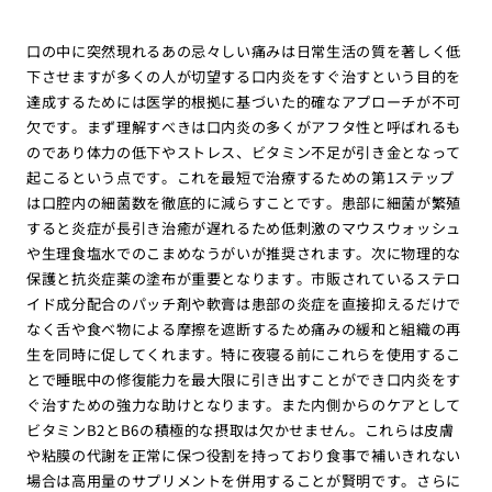
口の中に突然現れるあの忌々しい痛みは日常生活の質を著しく低
下させますが多くの人が切望する口内炎をすぐ治すという目的を
達成するためには医学的根拠に基づいた的確なアプローチが不可
欠です。まず理解すべきは口内炎の多くがアフタ性と呼ばれるも
のであり体力の低下やストレス、ビタミン不足が引き金となって
起こるという点です。これを最短で治療するための第1ステップ
は口腔内の細菌数を徹底的に減らすことです。患部に細菌が繁殖
すると炎症が長引き治癒が遅れるため低刺激のマウスウォッシュ
や生理食塩水でのこまめなうがいが推奨されます。次に物理的な
保護と抗炎症薬の塗布が重要となります。市販されているステロ
イド成分配合のパッチ剤や軟膏は患部の炎症を直接抑えるだけで
なく舌や食べ物による摩擦を遮断するため痛みの緩和と組織の再
生を同時に促してくれます。特に夜寝る前にこれらを使用するこ
とで睡眠中の修復能力を最大限に引き出すことができ口内炎をす
ぐ治すための強力な助けとなります。また内側からのケアとして
ビタミンB2とB6の積極的な摂取は欠かせません。これらは皮膚
や粘膜の代謝を正常に保つ役割を持っており食事で補いきれない
場合は高用量のサプリメントを併用することが賢明です。さらに