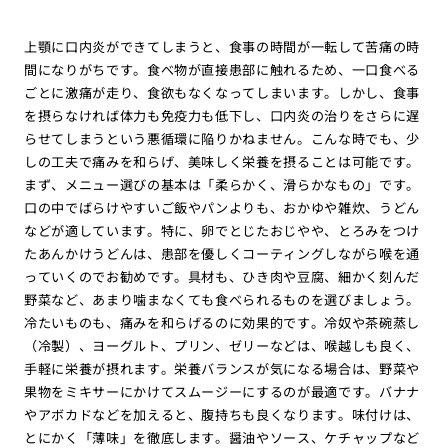
上顎に口内炎ができてしまうと、食事の時間が一転して苦痛の時
間になりがちです。食べ物が直接患部に触れるため、一口食べる
ごとに激痛が走り、食欲もなくなってしまいます。しかし、食事
を摂らなければ体力も免疫力も低下し、口内炎の治りをさらに遅
らせてしまうという悪循環に陥りかねません。こんな時でも、少
しの工夫で痛みを和らげ、美味しく栄養を摂ることは可能です。
まず、メニュー選びの基本は「柔らかく、滑らかなもの」です。
口の中でばらけやすいご飯やパンよりも、おかゆや雑炊、うどん
などが適しています。特に、卵でとじたおじやや、とろみをつけ
たあんかけうどんは、患部を優しくコーティングしながら喉を通
っていくのでお勧めです。具材も、ひき肉や豆腐、細かく刻んだ
野菜など、あまり噛まなくても食べられるものを選びましょう。
冷たいものも、痛みを和らげるのに効果的です。冷奴や茶碗蒸し
（冷製）、ヨーグルト、プリン、ゼリーなどは、喉越しも良く、
手軽に栄養が摂れます。栄養バランスが気になる場合は、野菜や
果物をミキサーにかけてスムージーにするのが最適です。バナナ
やアボカドなどを加えると、腹持ちも良くなります。味付けは、
とにかく「薄味」を徹底します。醤油やソース、ケチャップなど