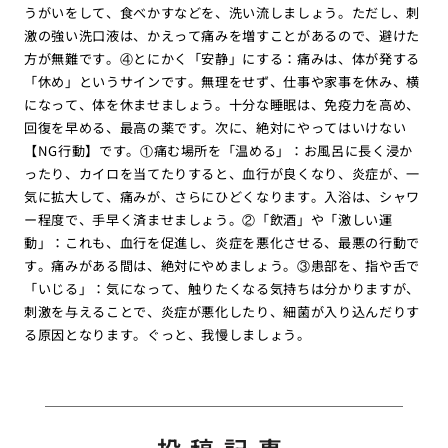
うがいをして、食べかすなどを、洗い流しましょう。ただし、刺
激の強い洗口液は、かえって痛みを増すことがあるので、避けた
方が無難です。④とにかく「安静」にする：痛みは、体が発する
「休め」というサインです。無理をせず、仕事や家事を休み、横
になって、体を休ませましょう。十分な睡眠は、免疫力を高め、
回復を早める、最高の薬です。次に、絶対にやってはいけない
【NG行動】です。①痛む場所を「温める」：お風呂に長く浸か
ったり、カイロを当てたりすると、血行が良くなり、炎症が、一
気に拡大して、痛みが、さらにひどくなります。入浴は、シャワ
ー程度で、手早く済ませましょう。②「飲酒」や「激しい運
動」：これも、血行を促進し、炎症を悪化させる、最悪の行動で
す。痛みがある間は、絶対にやめましょう。③患部を、指や舌で
「いじる」：気になって、触りたくなる気持ちは分かりますが、
刺激を与えることで、炎症が悪化したり、細菌が入り込んだりす
る原因となります。ぐっと、我慢しましょう。