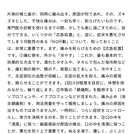
片側の喉と歯が、同時に痛み出す。原因が何であれ、その、ズキ
ズキとした、不快な痛みは、一刻も早く、和らげたいものです。
専門医の診察を受けるまでの間、少しでも楽に過ごすために、自
分でできる、いくつかの「応急処置」と、逆に、症状を悪化させ
てしまう可能性のある「NG行動」について、知っておくこと
は、非常に重要です。まず、痛みを和らげるための【応急処置】
です。①痛む側を、外から「冷やす」：これが、最も基本的で、
効果的な方法です。濡れたタオルや、タオルで包んだ保冷剤など
を、痛む側の頬や、顎の下、首筋に当てましょう。冷やすこと
で、炎症部位の血管が収縮し、炎症の拡大を抑え、痛みの感覚
を、鈍らせることができます。1回15分程度を目安に、休憩を挟
みながら、繰り返します。②市販の「鎮痛剤」を服用する：ロキ
ソプロフェンや、イブプロフェンなどが含まれた、痛み止め（消
炎鎮痛剤）を、用法用量を守って服用しましょう。痛みの原因を
治すものではありませんが、一時的に、つらい症状をコントロー
ルし、体力を消耗するのを、防ぐことができます。③口の中を
「清潔」に保つ：細菌感染が原因の場合、口の中を清潔に保つこ
とが、悪化を防ぐ上で重要です。ぬるま湯で、優しく、ぶくぶく